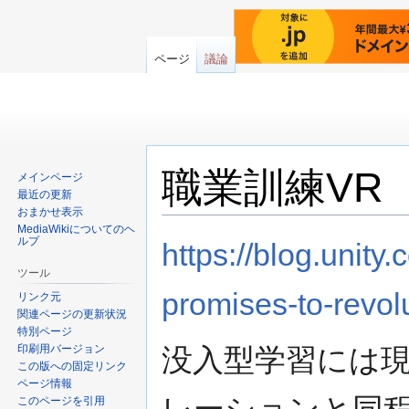
ページ
議論
職業訓練VR
メインページ
最近の更新
おまかせ表示
MediaWikiについてのヘ
ナ
検
ルプ
https://blog.unity
ビ
索
ツール
ゲ
に
promises-to-revolu
リンク元
ー
移
関連ページの更新状況
シ
動
特別ページ
ョ
印刷用バージョン
没入型学習には
ン
この版への固定リンク
に
ページ情報
移
このページを引用