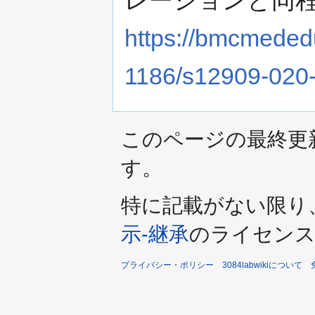
レーションと同
動
https://bmcmededu
1186/s12909-020
このページの最終更新日時
す。
特に記載がない限り
示-継承
のライセンス
プライバシー・ポリシー
3084labwikiについて